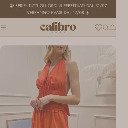
Salta
🏖️ FERIE: TUTTI GLI ORDINI EFFETTUATI DAL 31/07
al
VERRANNO EVASI DAL 17/08 ☀️
contenuto
Carrello
Passa
alle
informazioni
sul
prodotto