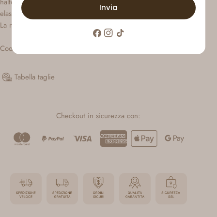
halter a v profondo con lacci da annodare sul retro. Banda
Invia
elastica arricciata e balza sul fondo. Schiena scoperta.
La modella è alta 170 cm ed indossa la tg S.
Facebook
Instagram
Tic
toc
Codice articolo: AN5135
Tabella taglie
Checkout in sicurezza con: