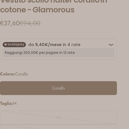
cotone - Glamorous
€37,60
€94,00
Prezzo
Prezzo
di
regolare
vendita
Colore:
Corallo
Corallo
Taglia:
M
XS
Variante
esaurita