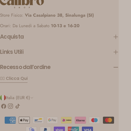
Store Fisico:
Via Casalpiano 38, Sinalunga (SI)
Orari: Da Lunedi a Sabato
10-13 e 16-20
Acquista
Links Utili
Recesso dall’ordine
👉🏼 Clicca Qui
P
Italia (EUR €)
a
Facebook
Instagram
Tic
toc
e
Modalità
s
di