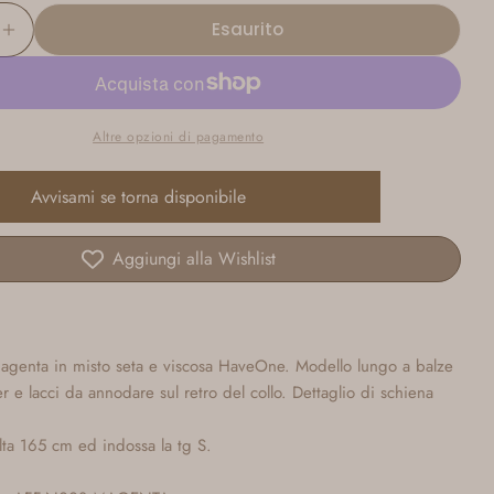
disponibile
o
Esaurito
non
sci La Quantità Per Vestito Lungo Magenta A Balz
Aumenta La Quantità Per Vestito Lungo Magenta
disponibile
Altre opzioni di pagamento
Avvisami se torna disponibile
Aggiungi alla Wishlist
magenta in misto seta e viscosa HaveOne. Modello lungo a balze
er e lacci da annodare sul retro del collo. Dettaglio di schiena
lta 165 cm ed indossa la tg S.