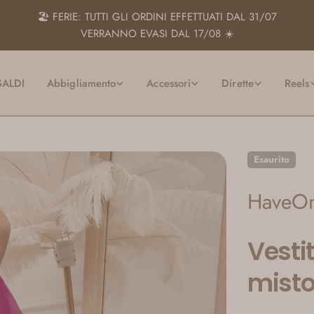
🏖️ FERIE: TUTTI GLI ORDINI EFFETTUATI DAL 31/07
VERRANNO EVASI DAL 17/08 ☀️
SALDI
Abbigliamento
Accessori
Dirette
Reels
Esaurito
HaveO
Vesti
misto