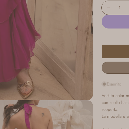
Quantità
Diminui
Esaurito
Vestito color 
con scollo halt
scoperta.
La modella è a