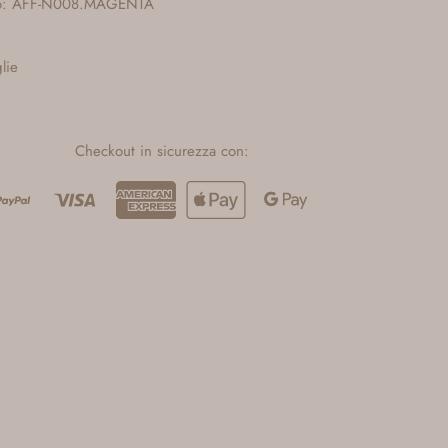
olo: AFF-N008.MAGENTA
glie
Checkout in sicurezza con: