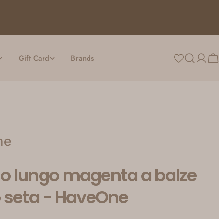
Gift Card
Brands
Login
Ca
ne
to lungo magenta a balze
 seta - HaveOne