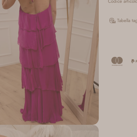
Codice artic
Tabella ta
pporto 2 in modalità modale