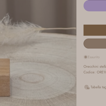
Esaurito
Orecchini stell
Codice: ORE1
Tabella ta