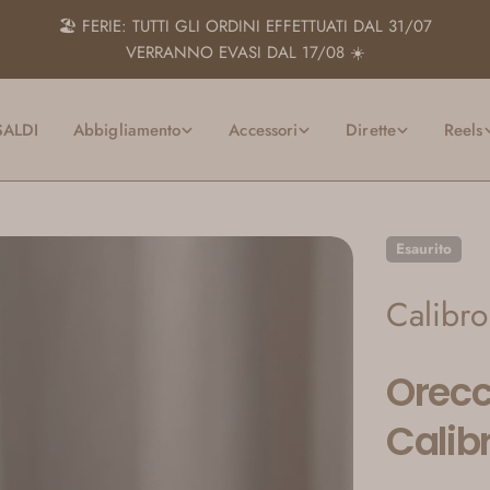
🏖️ FERIE: TUTTI GLI ORDINI EFFETTUATI DAL 31/07
VERRANNO EVASI DAL 17/08 ☀️
SALDI
Abbigliamento
Accessori
Dirette
Reels
Esaurito
Calibr
Orecc
Calib