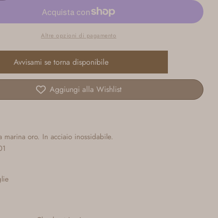
disponibile
Altre opzioni di pagamento
Avvisami se torna disponibile
Aggiungi alla Wishlist
a marina oro. In acciaio inossidabile.
01
glie