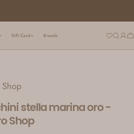
Gift Card
Brands
Login
Ca
o Shop
hini stella marina oro -
ro Shop