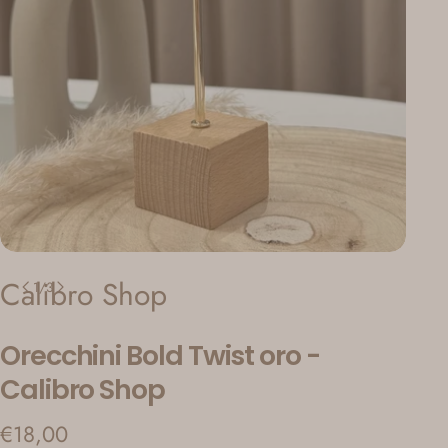
Calibro Shop
1
/
3
Orecchini Bold Twist oro -
Calibro Shop
Prezzo
€18,00