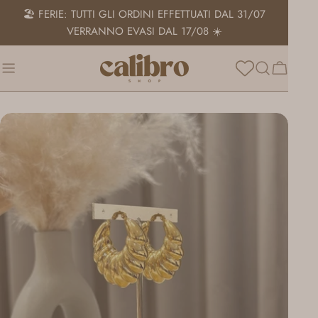
Salta
🏖️ FERIE: TUTTI GLI ORDINI EFFETTUATI DAL 31/07
al
VERRANNO EVASI DAL 17/08 ☀️
contenuto
Carrello
Passa
alle
informazioni
sul
prodotto
Apri supporto 0 in modalità modale
Apri