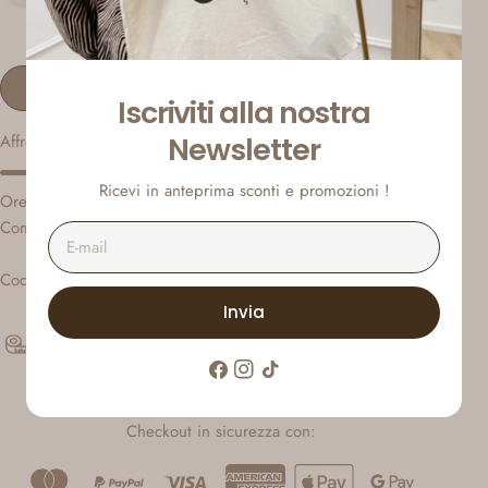
Aggiungi alla Wishlist
Iscriviti alla nostra
Affrettati, sono rimasti solo
Newsletter
3
articoli in magazzino.
Ricevi in anteprima sconti e promozioni !
Orecchini maxi Bold Twist oro. Chiusura con farfallina.
Composizione: acciaio.
E-
mail
Codice articolo: GIO3
Invia
Tabella taglie
Facebook
Instagram
Tic
toc
Checkout in sicurezza con: