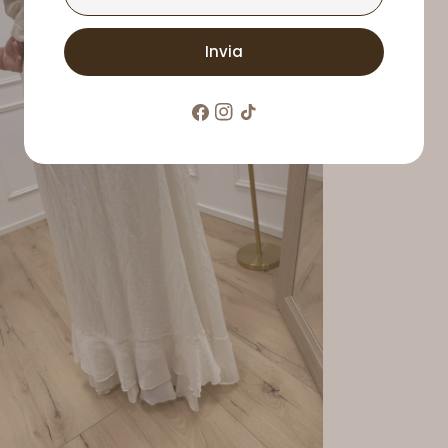
mail
Invia
Facebook
Instagram
Tic
toc
pporto 4 in modalità modale