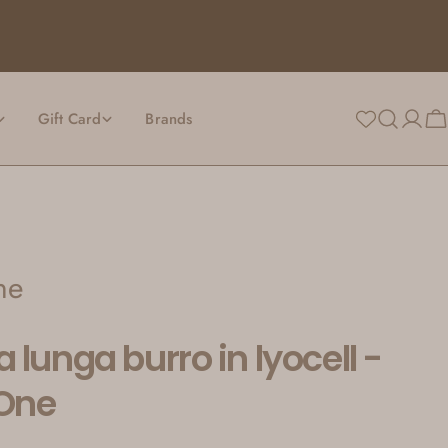
Gift Card
Brands
Login
Ca
ne
 lunga burro in lyocell -
One