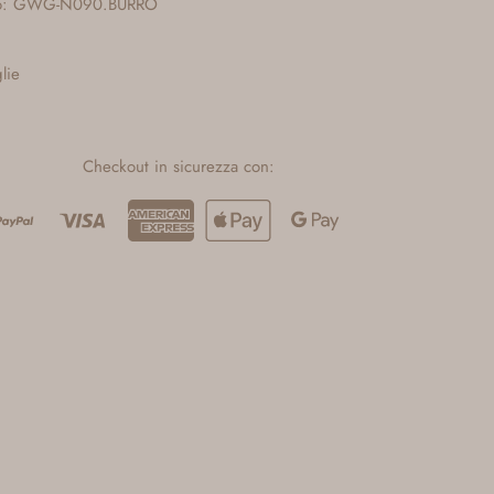
olo: GWG-N090.BURRO
glie
Checkout in sicurezza con: