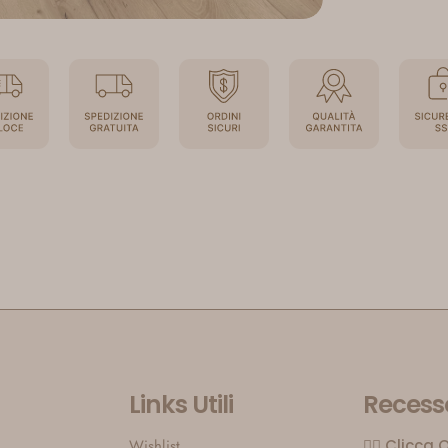
Links Utili
Recesso
Wishlist
👉🏼 Clicca 