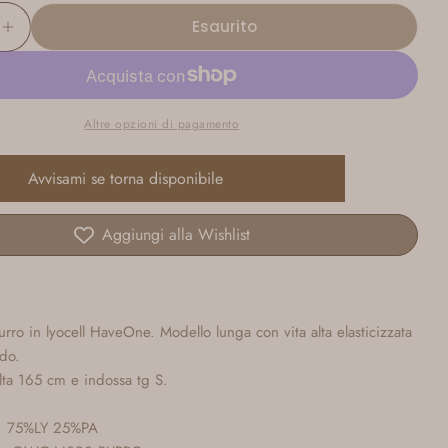
disponibile
o
Esaurito
non
sci La Quantità Per Gonna Lunga Burro In Lyocell 
Aumenta La Quantità Per Gonna Lunga Burro In L
disponibile
Altre opzioni di pagamento
Avvisami se torna disponibile
Aggiungi alla Wishlist
rro in lyocell HaveOne. Modello lunga con vita alta elasticizzata
ndo.
lta 165 cm e indossa tg S.
: 75%LY 25%PA