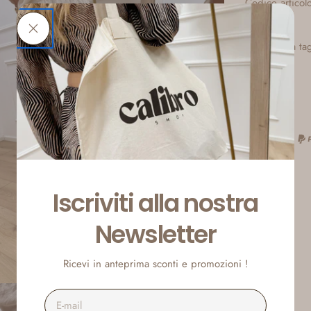
Codice artic
Tabella ta
pporto 2 in modalità modale
Iscriviti alla nostra
Newsletter
Ricevi in anteprima sconti e promozioni !
E-