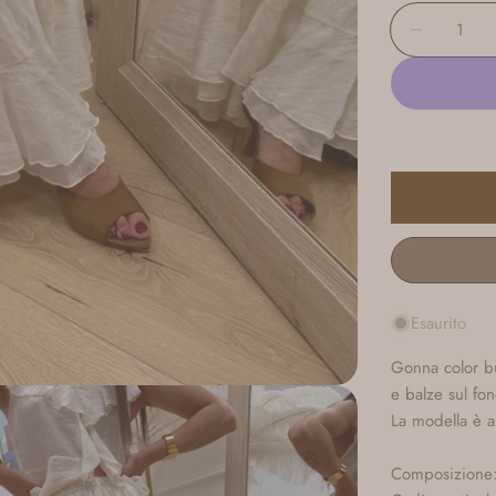
Quantità
Diminui
Esaurito
Gonna color bu
e balze sul fo
La modella è a
Composizione