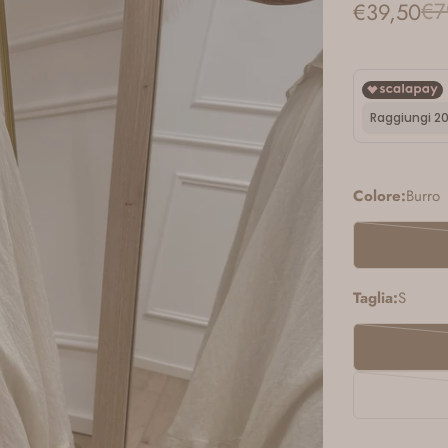
€7
€39,50
Prezzo
Prezzo
di
regolare
vendita
Colore:
Burro
Taglia:
S