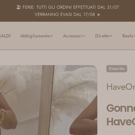
🏖️ FERIE: TUTTI GLI ORDINI EFFETTUATI DAL 31/07
VERRANNO EVASI DAL 17/08 ☀️
SALDI
Abbigliamento
Accessori
Dirette
Reels
Esaurito
HaveO
Gonna
Have