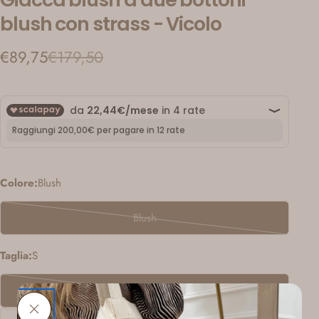
blush con strass - Vicolo
€89,75
€179,50
Prezzo
Prezzo
di
regolare
vendita
Colore:
Blush
Blush
Variante
esaurita
Taglia:
S
o
non
S
disponibile
Variante
esaurita