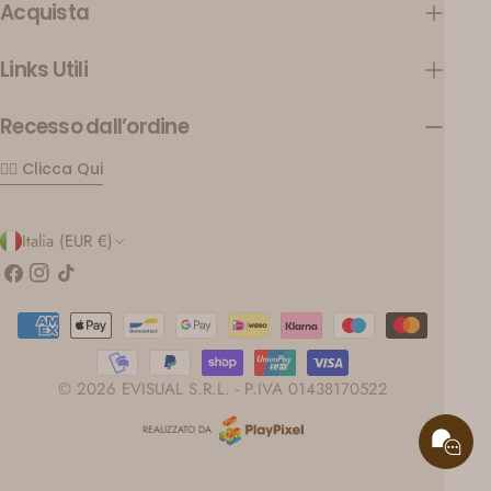
Acquista
Links Utili
Recesso dall’ordine
👉🏼 Clicca Qui
P
Italia (EUR €)
a
Facebook
Instagram
Tic
toc
e
Modalità
s
di
pagamento
e
© 2026 EVISUAL S.R.L. - P.IVA 01438170522
/
REALIZZATO DA
r