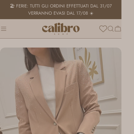
Salta
🏖️ FERIE: TUTTI GLI ORDINI EFFETTUATI DAL 31/07
al
VERRANNO EVASI DAL 17/08 ☀️
contenuto
Carrello
Passa
alle
informazioni
sul
prodotto