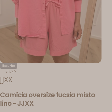
Esaurito
1
/
6
JJXX
Camicia oversize fucsia misto
lino - JJXX