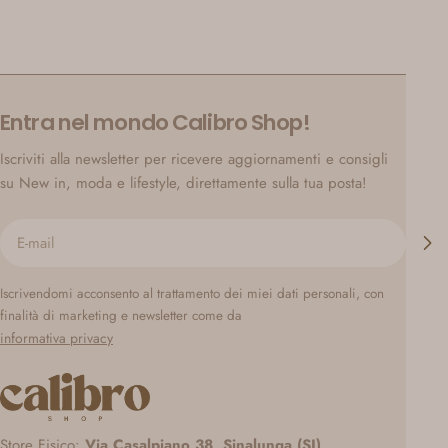
Entra nel mondo Calibro Shop!
Iscriviti alla newsletter per ricevere aggiornamenti e consigli
su New in, moda e lifestyle, direttamente sulla tua posta!
E-
mail
Iscrivendomi acconsento al trattamento dei miei dati personali, con
finalità di marketing e newsletter come da
informativa privacy
Store Fisico:
Via Casalpiano 38, Sinalunga (SI)