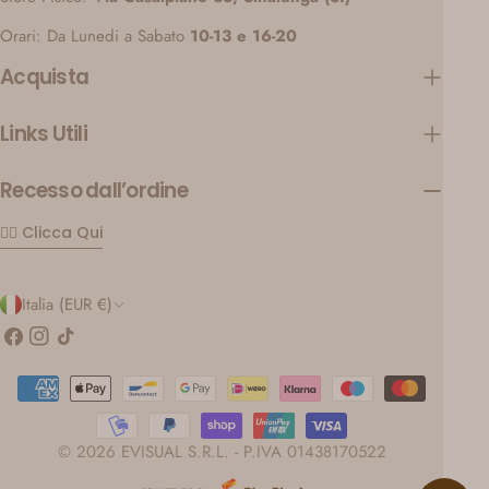
Orari: Da Lunedi a Sabato
10-13 e 16-20
Acquista
Links Utili
Recesso dall’ordine
👉🏼 Clicca Qui
P
Italia (EUR €)
a
Facebook
Instagram
Tic
toc
e
Modalità
s
di
pagamento
e
© 2026 EVISUAL S.R.L. - P.IVA 01438170522