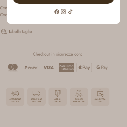
Composizione: 70% vi, 30% li
Facebook
Instagram
Tic
Codice articolo: 12269668
toc
Tabella taglie
Checkout in sicurezza con: