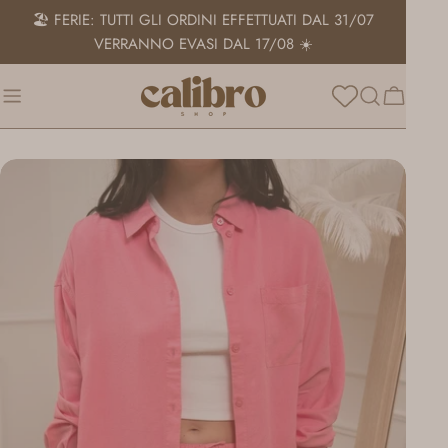
Salta
🏖️ FERIE: TUTTI GLI ORDINI EFFETTUATI DAL 31/07
al
VERRANNO EVASI DAL 17/08 ☀️
contenuto
Carrello
Passa
alle
informazioni
sul
prodotto
Apri supporto 0 in modalità modale
Apri