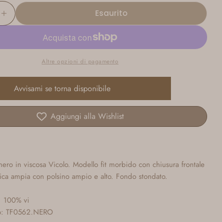
disponibile
o
Esaurito
non
ci La Quantità Per Camicia Nera Satinata In Visco
Aumenta La Quantità Per Camicia Nera Satinata 
disponibile
Altre opzioni di pagamento
Avvisami se torna disponibile
Aggiungi alla Wishlist
nero in viscosa Vicolo. Modello fit morbido con chiusura frontale
ica ampia con polsino ampio e alto. Fondo stondato.
: 100% vi
lo: TF0562.NERO