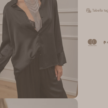
Tabella ta
pporto 2 in modalità modale