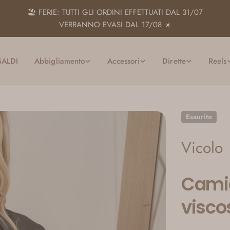
🏖️ FERIE: TUTTI GLI ORDINI EFFETTUATI DAL 31/07
VERRANNO EVASI DAL 17/08 ☀️
SALDI
Abbigliamento
Accessori
Dirette
Reels
Esaurito
Vicolo
Camic
visco