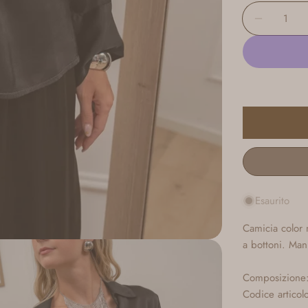
Quantità
Diminuis
Esaurito
Camicia color 
a bottoni. Man
Composizione
Codice artico