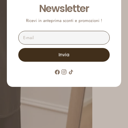
Newsletter
Ricevi in anteprima sconti e promozioni !
E-
mail
Invia
Facebook
Instagram
Tic
toc