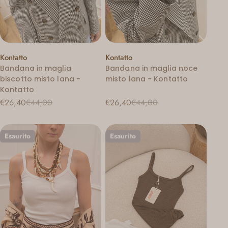
:
Venditore:
Venditore:
Kontatto
Kontatto
Bandana in maglia
Bandana in maglia noce
biscotto misto lana -
misto lana - Kontatto
Kontatto
€26,40
€26,40
€44,00
€44,00
Prezzo
Prezzo
Prezzo
Prezzo
di
regolare
di
regolare
vendita
vendita
Esaurito
Esaurito