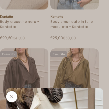
Venditore:
Venditore:
Kontatto
Kontatto
Body a costine nero -
Body smanicato in tulle
Kontatto
maculato - Kontatto
€20,50
€25,00
€41,00
€50,00
Prezzo
Prezzo
Prezzo
Prezzo
di
regolare
di
regolare
vendita
vendita
Esaurito
Esaurito