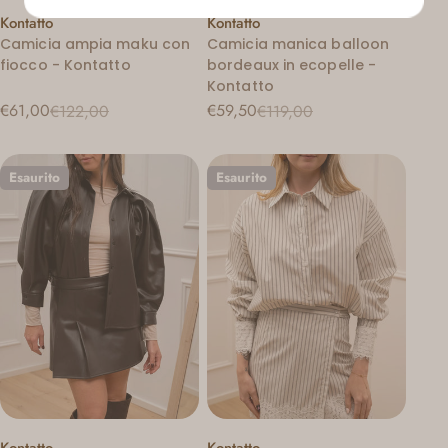
Venditore:
Venditore:
Kontatto
Kontatto
Camicia ampia maku con
Camicia manica balloon
fiocco - Kontatto
bordeaux in ecopelle -
Kontatto
€61,00
€59,50
€122,00
€119,00
Prezzo
Prezzo
Prezzo
Prezzo
di
regolare
di
regolare
vendita
vendita
Esaurito
Esaurito
Venditore:
Venditore:
Kontatto
Kontatto