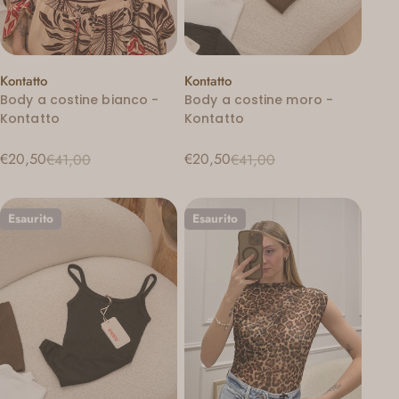
Venditore:
Venditore:
Kontatto
Kontatto
Body a costine bianco -
Body a costine moro -
Kontatto
Kontatto
€20,50
€20,50
€41,00
€41,00
Prezzo
Prezzo
Prezzo
Prezzo
di
regolare
di
regolare
vendita
vendita
Esaurito
Esaurito