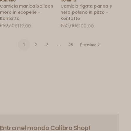
Camicia manica balloon
Camicia rigata panna e
moro in ecopelle -
nera polsino in pizzo -
Kontatto
Kontatto
€59,50
€50,00
€119,00
€100,00
Prezzo
Prezzo
Prezzo
Prezzo
di
regolare
di
regolare
vendita
vendita
…
1
2
3
28
Prossimo
Entra nel mondo Calibro Shop!