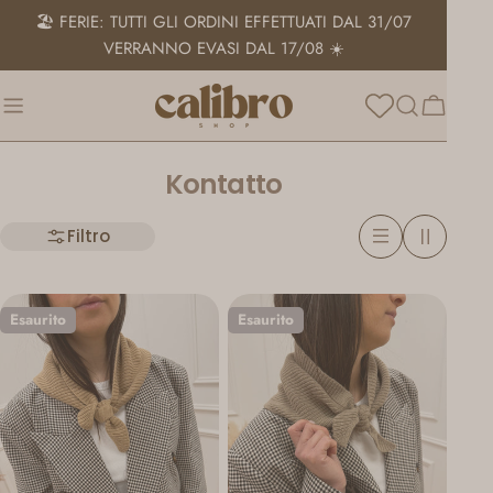
Salta
🏖️ FERIE: TUTTI GLI ORDINI EFFETTUATI DAL 31/07
al
VERRANNO EVASI DAL 17/08 ☀️
contenuto
Carrello
C
Kontatto
o
Filtro
l
l
e
Esaurito
Esaurito
z
i
o
n
e